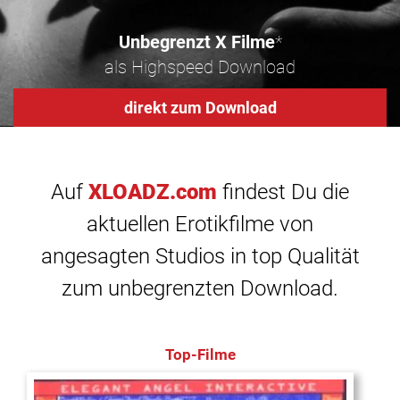
Unbegrenzt X Filme
*
als Highspeed Download
direkt zum Download
Auf
XLOADZ.com
findest Du die
aktuellen Erotikfilme von
angesagten Studios in top Qualität
zum unbegrenzten Download.
Top-Filme